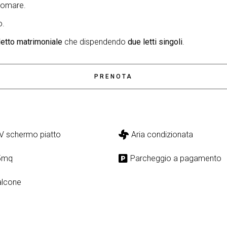
ngomare.
o.
letto matrimoniale
che dispendendo
due letti singoli
.
PRENOTA
V schermo piatto
Aria condizionata
5mq
Parcheggio a pagamento
alcone