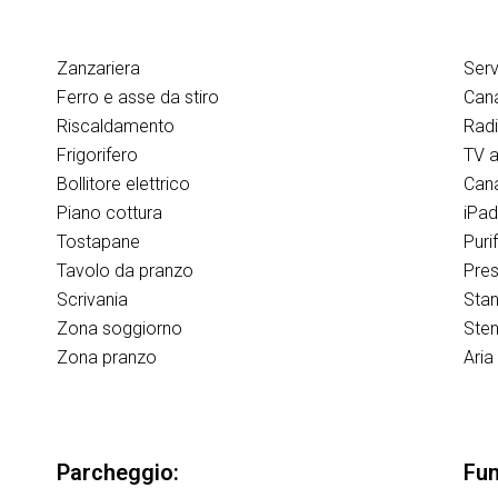
Zanzariera
Serv
Ferro e asse da stiro
Canal
Riscaldamento
Rad
Frigorifero
TV a
Bollitore elettrico
Cana
Piano cottura
iPa
Tostapane
Puri
Tavolo da pranzo
Pres
Scrivania
Stan
Zona soggiorno
Sten
Zona pranzo
Aria
Parcheggio:
Fum