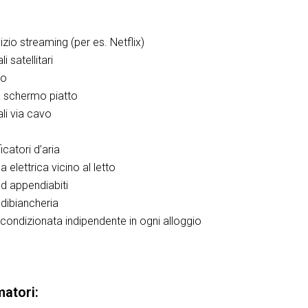
izio streaming (per es. Netflix)
i satellitari
io
 schermo piatto
li via cavo
d
ficatori d’aria
a elettrica vicino al letto
d appendiabiti
dibiancheria
 condizionata indipendente in ogni alloggio
atori: