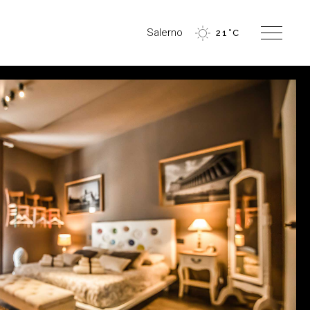
Salerno
21
°
C